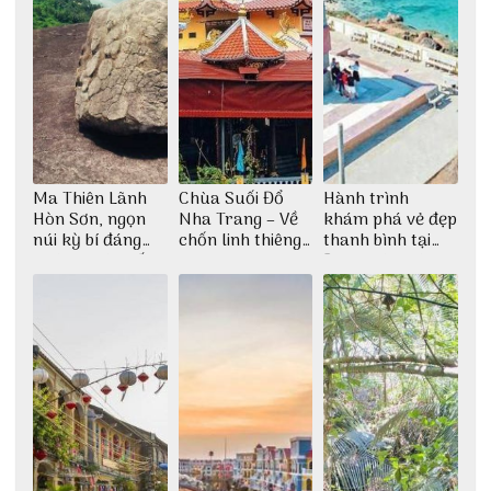
Ma Thiên Lãnh
Chùa Suối Đổ
Hành trình
Hòn Sơn, ngọn
Nha Trang – Về
khám phá vẻ đẹp
núi kỳ bí đáng
chốn linh thiêng
thanh bình tại
khám phá nhất
giữa không gian
Đảo Phú Quý
thiền định