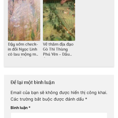
Dậy sớm check-
Về thăm địa đạo
in đồi Ngọc Linh
Gò Thì Thùng
cỏ lau mộng mơ
Phú Yên – Dấu
tại Huế nè bạn
ấn lịch sử còn
ơi!
mãi với thời gian
Để lại một bình luận
Email của bạn sẽ không được hiển thị công khai.
Các trường bắt buộc được đánh dấu
*
Bình luận
*