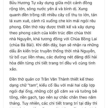
Bửu Hương Tự xây dựng giữa một cánh đồng
rộng lớn, sông nước yên ả và bình dị. Xung
quanh đền trồng rất nhiều cây cổ thụ to lớn, tán
lá xum xuê, cành rũ xuống che kín mái ngói rêu
phong. Đền thờ này được thiết kế và xây dựng
theo phong cách của kiến trúc đền chùa thời
nhà Nguyễn, khá tương đồng với Chùa Bồng Lai
(chùa Bà Bài). Khi đến đây, bạn sẽ nhận ra những
dấu ấn kiến trúc truyền thống thời nhà Nguyễn,
từ bố cục liền nhau, các đường nét đăng đối hài
hòa đến từng chi tiết trang trí đều vô cùng tinh
xảo.
Đền thờ quản cơ Trần Văn Thành thiết kế theo
dạng chữ “tam”, kiểu cổ lầu với mái hai cấp lợp
ngói đại ống, những cột gỗ căm xe và tường bê
tông, nền gạch, tạo nên sự chắc chắn theo năm
tháng. Tuy nhiên, các chi tiết trang trí tại đây thì