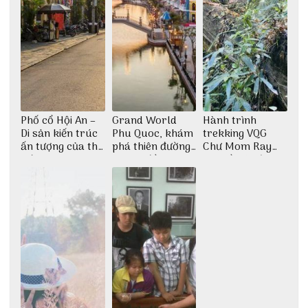
Phố cổ Hội An –
Grand World
Hành trình
Di sản kiến trúc
Phu Quoc, khám
trekking VQG
ấn tượng của thế
phá thiên đường
Chư Mom Ray
giới
giải trí đầy sôi
tìm về núi rừng
động
đại ngàn