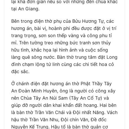
lại khá đơn giản nếu so với những đền chùa khác
tại An Giang.
Bên trong điện thờ phụ của Bửu Hương Tự, các
hương án, bài vị, hoành phi đều được đặt ở vị trí
trang trọng, sơn son thếp vàng và công phu tỉ
mỉ. Trên tường treo những bức tranh sơn thủy
hữu tình, khắc họa lại hình ảnh và cuộc sống
làng quê sông nước. Bàn thờ trung tâm đặt Long
đình chạm lộng tứ linh cùng các chi tiết hoa cỏ
đặc sắc.
Ở chánh điện đặt hương án thờ Phật Thầy Tây
An Đoàn Minh Huyên, ông là người có công xây
nên Chùa Tây An Núi Sam (Tây An Cổ Tự) và
giúp đỡ người dân khai khẩn đất hoang. Hai bên
là bàn thờ Trần Văn Chái và Đội nhất Năng. Vách
hậu thờ Trần Văn Nhu, Đội chín Văn, Đề đốc
Nguyễn Kế Trung. Hậu tổ là bàn thờ quản cơ