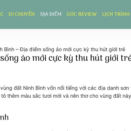
ỰC
DI CHUYỂN
ĐỊA ĐIỂM
GÓC REVIEW
LỊCH TRÌNH
 Bình – Địa điểm sống ảo mới cực kỳ thu hút giới trẻ
sống ảo mới cực kỳ thu hút giới tr
 vùng đất Ninh Bình vốn nổi tiếng với các địa danh sơ
tô thêm màu sắc tươi mới và nên thơ cho vùng đất nà
ình