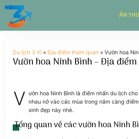
Chuyển
đến
ẨM TH
nội
dung
Du lịch 3 Vì
»
Địa điểm tham quan
»
Vườn hoa Ninh
Vườn hoa Ninh Bình – Địa điểm 
V
ườn hoa Ninh Bình là điểm nhấn du lịch cho
nhau nở vào các mùa trong năm càng điểm 
xinh đẹp này nhé.
Tổng quan về các vườn hoa Ninh B