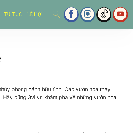
TỰ TÚC
LỄ HỘI
ẻ
n thủy phong cảnh hữu tình. Các vườn hoa thay
y. Hãy cũng 3vi.vn khám phá về những vườn hoa