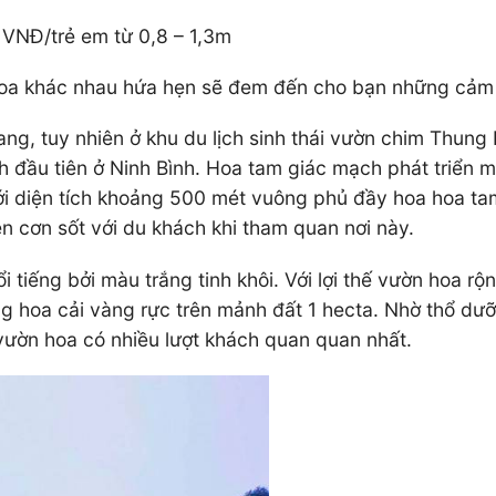
 VNĐ/trẻ em từ 0,8 – 1,3m
hoa khác nhau hứa hẹn sẽ đem đến cho bạn những cảm g
ang, tuy nhiên ở khu du lịch sinh thái vườn chim Thun
ch đầu tiên ở Ninh Bình. Hoa tam giác mạch phát triển
 Với diện tích khoảng 500 mét vuông phủ đầy hoa hoa t
 cơn sốt với du khách khi tham quan nơi này.
iếng bởi màu trắng tinh khôi. Với lợi thế vườn hoa rộn
 hoa cải vàng rực trên mảnh đất 1 hecta. Nhờ thổ dưỡng
ườn hoa có nhiều lượt khách quan quan nhất.