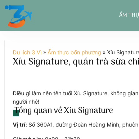
Chuyển
đến
ẨM TH
nội
dung
Du lịch 3 Vì
»
Ẩm thực bốn phương
»
Xíu Signature
Xíu Signature, quán trà sữa chi
Điều gì làm nên tên tuổi Xíu Signature, không gi
người nhé!
Tổng quan về Xíu Signature
Vị trí:
Số 360A1, đường Đoàn Hoàng Minh, phường