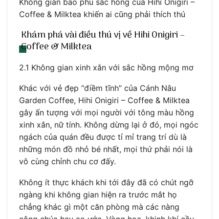
Không gian bao phủ sắc hồng của Hihi Onigiri –
Coffee & Milktea khiến ai cũng phải thích thú
Khám phá vài điều thú vị về Hihi Onigiri –
Coffee & Milktea
2.1 Không gian xinh xắn với sắc hồng mộng mơ
Khác với vẻ đẹp “điềm tĩnh” của Cánh Nâu
Garden Coffee, Hihi Onigiri – Coffee & Milktea
gây ấn tượng với mọi người với tông màu hồng
xinh xắn, nữ tính. Không dừng lại ở đó, mọi ngóc
ngách của quán đều được tỉ mỉ trang trí dù là
những món đồ nhỏ bé nhất, mọi thứ phải nói là
vô cùng chỉnh chu cơ đấy.
Không ít thực khách khi tới đây đã có chút ngỡ
ngàng khi không gian hiện ra trước mắt họ
chẳng khác gì một căn phòng mà các nàng
công chúa hay ao ước. Vòng hoa, khinh khí cầu,