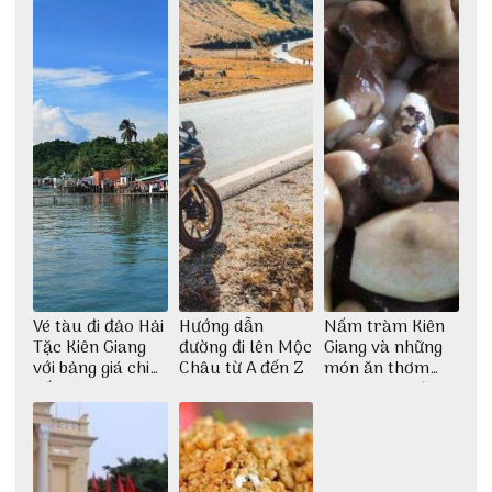
Vé tàu đi đảo Hải
Hướng dẫn
Nấm tràm Kiên
Tặc Kiên Giang
đường đi lên Mộc
Giang và những
với bảng giá chi
Châu từ A đến Z
món ăn thơm
tiết
ngon khó cưỡng