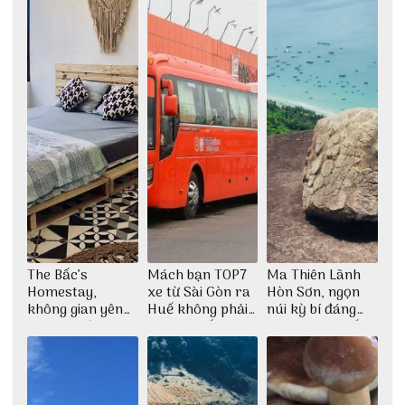
The Bấc’s
Mách bạn TOP7
Ma Thiên Lãnh
Homestay,
xe từ Sài Gòn ra
Hòn Sơn, ngọn
không gian yên
Huế không phải
núi kỳ bí đáng
bình tại Hòn Sơn
ai cũng biết
khám phá nhất