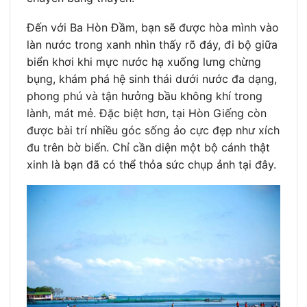
Đến với Ba Hòn Đầm, bạn sẽ được hòa mình vào
làn nước trong xanh nhìn thấy rõ đáy, đi bộ giữa
biển khơi khi mực nước hạ xuống lưng chừng
bụng, khám phá hệ sinh thái dưới nước đa dạng,
phong phú và tận hưởng bầu không khí trong
lành, mát mẻ. Đặc biệt hơn, tại Hòn Giếng còn
được bài trí nhiều góc sống ảo cực đẹp như xích
đu trên bờ biển. Chỉ cần diện một bộ cánh thật
xinh là bạn đã có thể thỏa sức chụp ảnh tại đây.