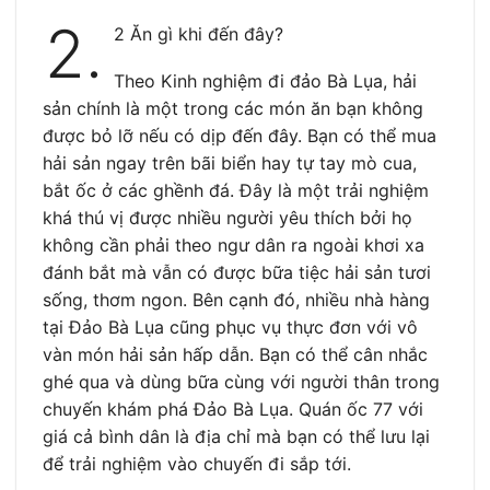
2.
2 Ăn gì khi đến đây?
Theo Kinh nghiệm đi đảo Bà Lụa, hải
sản chính là một trong các món ăn bạn không
được bỏ lỡ nếu có dịp đến đây. Bạn có thể mua
hải sản ngay trên bãi biển hay tự tay mò cua,
bắt ốc ở các ghềnh đá. Đây là một trải nghiệm
khá thú vị được nhiều người yêu thích bởi họ
không cần phải theo ngư dân ra ngoài khơi xa
đánh bắt mà vẫn có được bữa tiệc hải sản tươi
sống, thơm ngon. Bên cạnh đó, nhiều nhà hàng
tại Đảo Bà Lụa cũng phục vụ thực đơn với vô
vàn món hải sản hấp dẫn. Bạn có thể cân nhắc
ghé qua và dùng bữa cùng với người thân trong
chuyến khám phá Đảo Bà Lụa. Quán ốc 77 với
giá cả bình dân là địa chỉ mà bạn có thể lưu lại
để trải nghiệm vào chuyến đi sắp tới.