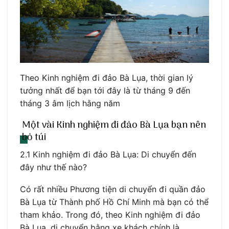
Theo Kinh nghiệm đi đảo Bà Lụa, thời gian lý
tưởng nhất để bạn tới đây là từ tháng 9 đến
tháng 3 âm lịch hằng năm
Một vài Kinh nghiệm đi đảo Bà Lụa bạn nên
bỏ túi
2.1 Kinh nghiệm đi đảo Bà Lụa: Di chuyển đến
đây như thế nào?
Có rất nhiều Phương tiện di chuyển đi quần đảo
Bà Lụa từ Thành phố Hồ Chí Minh mà bạn có thể
tham khảo. Trong đó, theo Kinh nghiệm đi đảo
Bà Lụa, di chuyển bằng xe khách chính là