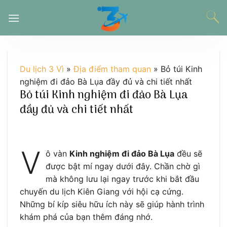
Chuyển
đến
nội
dung
Du lịch 3 Vì
»
Địa điểm tham quan
»
Bỏ túi Kinh
nghiệm đi đảo Bà Lụa đầy đủ và chi tiết nhất
Bỏ túi Kinh nghiệm đi đảo Bà Lụa
đầy đủ và chi tiết nhất
V
ô vàn
Kinh nghiệm đi đảo Bà Lụa
đều sẽ
được bật mí ngay dưới đây. Chần chờ gì
mà không lưu lại ngay trước khi bắt đầu
chuyến du lịch Kiên Giang với hội cạ cứng.
Những bí kíp siêu hữu ích này sẽ giúp hành trình
khám phá của bạn thêm đáng nhớ.