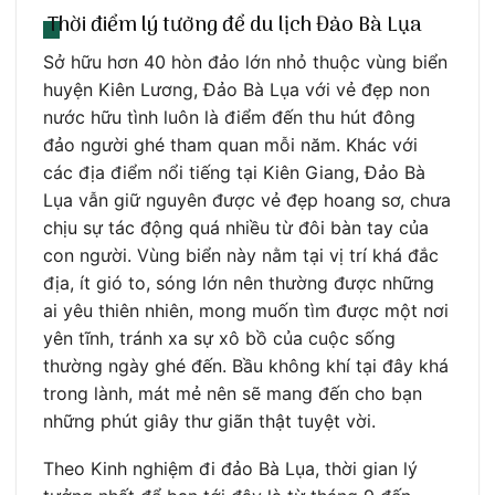
Thời điểm lý tưởng để du lịch Đảo Bà Lụa
Sở hữu hơn 40 hòn đảo lớn nhỏ thuộc vùng biển
huyện Kiên Lương, Đảo Bà Lụa với vẻ đẹp non
nước hữu tình luôn là điểm đến thu hút đông
đảo người ghé tham quan mỗi năm. Khác với
các địa điểm nổi tiếng tại Kiên Giang, Đảo Bà
Lụa vẫn giữ nguyên được vẻ đẹp hoang sơ, chưa
chịu sự tác động quá nhiều từ đôi bàn tay của
con người. Vùng biển này nằm tại vị trí khá đắc
địa, ít gió to, sóng lớn nên thường được những
ai yêu thiên nhiên, mong muốn tìm được một nơi
yên tĩnh, tránh xa sự xô bồ của cuộc sống
thường ngày ghé đến. Bầu không khí tại đây khá
trong lành, mát mẻ nên sẽ mang đến cho bạn
những phút giây thư giãn thật tuyệt vời.
Theo Kinh nghiệm đi đảo Bà Lụa, thời gian lý