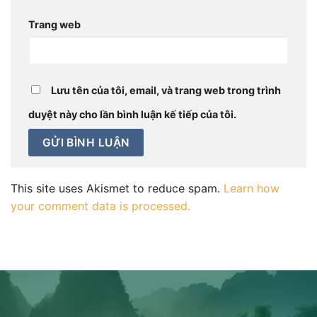
Trang web
Lưu tên của tôi, email, và trang web trong trình
duyệt này cho lần bình luận kế tiếp của tôi.
This site uses Akismet to reduce spam.
Learn how
your comment data is processed.