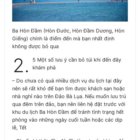
Ba Hòn Đầm (Hòn Đước, Hòn Đầm Dương, Hòn
Giếng) chính là điểm đến mà bạn nhất định
không được bỏ qua
2.
5 Một số lưu ý cần bỏ túi khi đến đây
khám phá
– Do chưa có quá nhiều dịch vụ du lịch tại đây
nên sẽ rất khó để bạn tìm được khách sạn hoặc
nhà nghỉ nào trên Đảo Bà Lụa. Nếu muốn lưu trú
qua đêm trên đảo, bạn nên liên hệ đặt trước với
khu du lịch Ba Hòn Đầm để tránh tình trạng hết
phòng vào những ngày cuối tuần hoặc các dịp
lễ, Tết