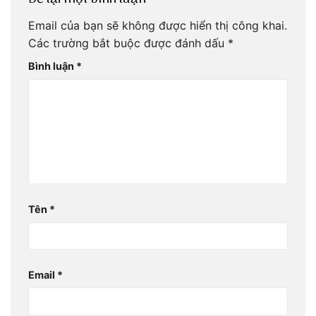
Email của bạn sẽ không được hiển thị công khai.
Các trường bắt buộc được đánh dấu
*
Bình luận
*
Tên
*
Email
*