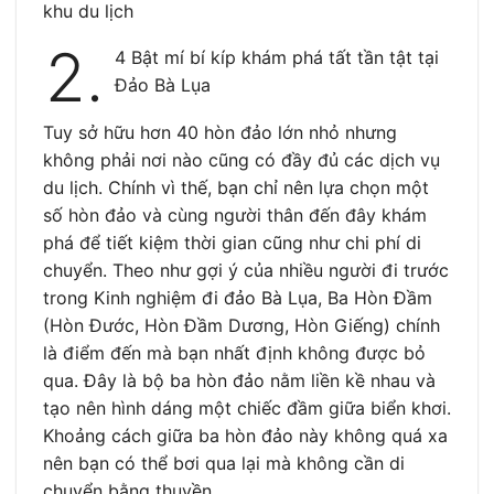
khu du lịch
2.
4 Bật mí bí kíp khám phá tất tần tật tại
Đảo Bà Lụa
Tuy sở hữu hơn 40 hòn đảo lớn nhỏ nhưng
không phải nơi nào cũng có đầy đủ các dịch vụ
du lịch. Chính vì thế, bạn chỉ nên lựa chọn một
số hòn đảo và cùng người thân đến đây khám
phá để tiết kiệm thời gian cũng như chi phí di
chuyển. Theo như gợi ý của nhiều người đi trước
trong Kinh nghiệm đi đảo Bà Lụa, Ba Hòn Đầm
(Hòn Đước, Hòn Đầm Dương, Hòn Giếng) chính
là điểm đến mà bạn nhất định không được bỏ
qua. Đây là bộ ba hòn đảo nằm liền kề nhau và
tạo nên hình dáng một chiếc đầm giữa biển khơi.
Khoảng cách giữa ba hòn đảo này không quá xa
nên bạn có thể bơi qua lại mà không cần di
chuyển bằng thuyền.