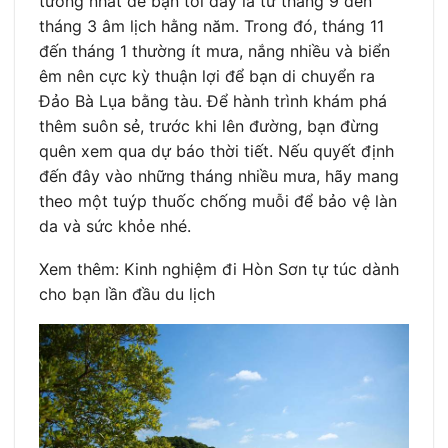
tưởng nhất để bạn tới đây là từ tháng 9 đến
tháng 3 âm lịch hằng năm. Trong đó, tháng 11
đến tháng 1 thường ít mưa, nắng nhiều và biển
êm nên cực kỳ thuận lợi để bạn di chuyển ra
Đảo Bà Lụa bằng tàu. Để hành trình khám phá
thêm suôn sẻ, trước khi lên đường, bạn đừng
quên xem qua dự báo thời tiết. Nếu quyết định
đến đây vào những tháng nhiều mưa, hãy mang
theo một tuýp thuốc chống muỗi để bảo vệ làn
da và sức khỏe nhé.
Xem thêm: Kinh nghiệm đi Hòn Sơn tự túc dành
cho bạn lần đầu du lịch