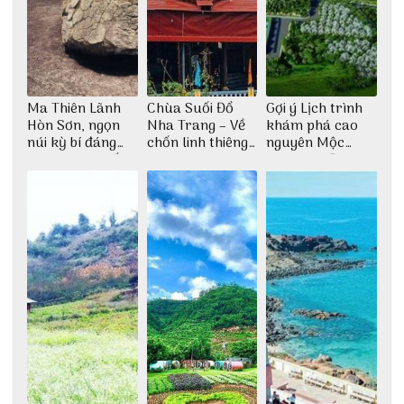
Ma Thiên Lãnh
Chùa Suối Đổ
Gợi ý Lịch trình
Hòn Sơn, ngọn
Nha Trang – Về
khám phá cao
núi kỳ bí đáng
chốn linh thiêng
nguyên Mộc
khám phá nhất
giữa không gian
Châu 2N1Đ cực
thiền định
chi tiết