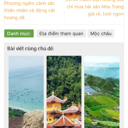
Phương ngắm cảnh sắc
chỉ mua hải sản Nha Trang
thiên nhiên và động vật
giá rẻ, tươi ngon
hoang dã
Danh mục:
Địa điểm tham quan
Mộc châu
Bài viết cùng chủ đề: