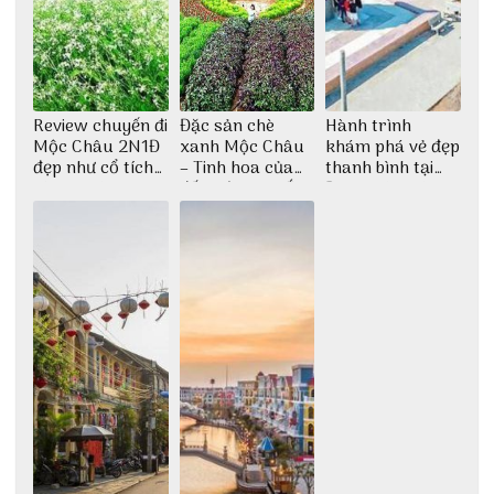
Review chuyến đi
Đặc sản chè
Hành trình
Mộc Châu 2N1Đ
xanh Mộc Châu
khám phá vẻ đẹp
đẹp như cổ tích
– Tinh hoa của
thanh bình tại
cùng nhóm bạn
đất trời Tây Bắc
Đảo Phú Quý
Thu Hà