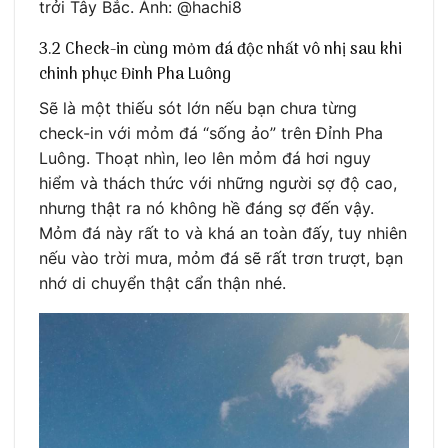
trởi Tây Bắc. Ảnh: @hachi8
3.2 Check-in cùng mỏm đá độc nhất vô nhị sau khi
chinh phục Đỉnh Pha Luông
Sẽ là một thiếu sót lớn nếu bạn chưa từng
check-in với mỏm đá “sống ảo” trên Đỉnh Pha
Luông. Thoạt nhìn, leo lên mỏm đá hơi nguy
hiểm và thách thức với những người sợ độ cao,
nhưng thật ra nó không hề đáng sợ đến vậy.
Mỏm đá này rất to và khá an toàn đấy, tuy nhiên
nếu vào trời mưa, mỏm đá sẽ rất trơn trượt, bạn
nhớ di chuyển thật cẩn thận nhé.