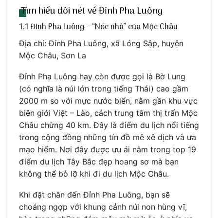
Tìm hiểu đôi nét về Đỉnh Pha Luông
1.1 Đỉnh Pha Luông – “Nóc nhà” của Mộc Châu
Địa chỉ: Đỉnh Pha Luông, xã Lóng Sập, huyện
Mộc Châu, Sơn La
Đỉnh Pha Luông hay còn được gọi là Bờ Lung
(có nghĩa là núi lớn trong tiếng Thái) cao gầm
2000 m so với mực nước biển, nằm gần khu vực
biên giới Việt – Lào, cách trung tâm thị trấn Mộc
Châu chừng 40 km. Đây là điểm du lịch nổi tiếng
trong cộng đồng những tín đồ mê xê dịch và ưa
mạo hiểm. Nơi đây được ưu ái nằm trong top 19
điểm du lịch Tây Bắc đẹp hoang sơ mà bạn
không thể bỏ lỡ khi đi du lịch Mộc Châu.
Khi đặt chân đến Đỉnh Pha Luông, bạn sẽ
choáng ngợp với khung cảnh núi non hùng vĩ,