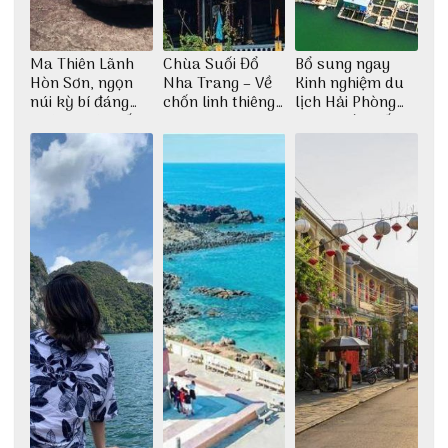
Ma Thiên Lãnh
Chùa Suối Đổ
Bổ sung ngay
Hòn Sơn, ngọn
Nha Trang – Về
Kinh nghiệm du
núi kỳ bí đáng
chốn linh thiêng
lịch Hải Phòng
khám phá nhất
giữa không gian
2022 mới nhất
thiền định