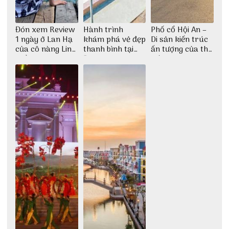
Đón xem Review
Hành trình
Phố cổ Hội An –
1 ngày ở Lan Hạ
khám phá vẻ đẹp
Di sản kiến trúc
của cô nàng Linh
thanh bình tại
ấn tượng của thế
Trần
Đảo Phú Quý
giới