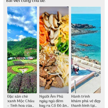
Bài viết cùng chủ đề:
Đặc sản chè
Người Âm Phủ
Hành trình
xanh Mộc Châu
ngày ngủ đêm
khám phá vẻ đẹp
– Tinh hoa của
bay ra Cố Đô ăn
thanh bình tại