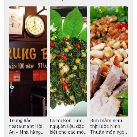
đất trời Tây Bắc
Cơm Âm Phủ
Đảo Phú Quý
Huế
Trung Bắc
Lá mì Kon Tum,
Bún mắm nêm
restaurant Hội
nguyên liệu đặc
thịt luộc Ninh
An – Nhà hàng
biệt cho các món
Thuận món ngon