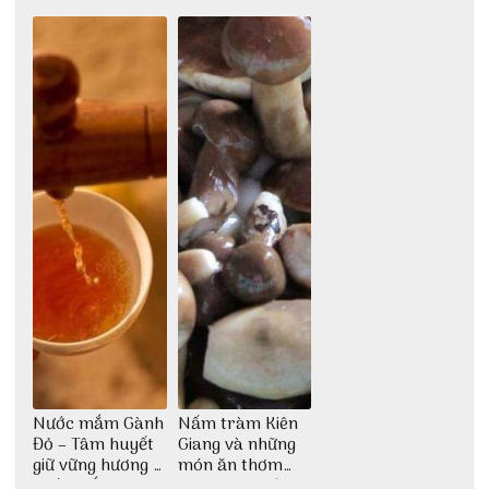
cao lầu có thiết
ăn độc đáo
dân dã miền biển
kế vô cùng ấn
tượng giữa lòng
phố Hội
Nước mắm Gành
Nấm tràm Kiên
Đỏ – Tâm huyết
Giang và những
giữ vững hương vị
món ăn thơm
nước mắm sau
ngon khó cưỡng