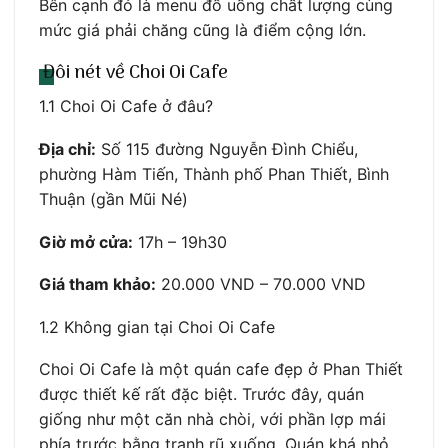
Bên cạnh đó là menu đồ uống chất lượng cùng
mức giá phải chăng cũng là điểm cộng lớn.
Đôi nét về Choi Oi Cafe
1.1 Choi Oi Cafe ở đâu?
Địa chỉ:
Số 115 đường Nguyễn Đình Chiểu,
phường Hàm Tiến, Thành phố Phan Thiết, Bình
Thuận (gần Mũi Né)
Giờ mở cửa:
17h – 19h30
Giá tham khảo:
20.000 VND – 70.000 VND
1.2 Không gian tại Choi Oi Cafe
Choi Oi Cafe là một quán cafe đẹp ở Phan Thiết
được thiết kế rất đặc biệt. Trước đây, quán
giống như một căn nhà chòi, với phần lợp mái
phía trước bằng tranh rũ xuống. Quán khá nhỏ,