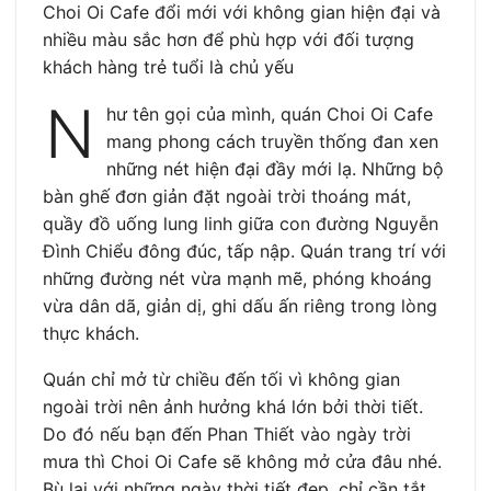
Choi Oi Cafe đổi mới với không gian hiện đại và
nhiều màu sắc hơn để phù hợp với đối tượng
khách hàng trẻ tuổi là chủ yếu
N
hư tên gọi của mình, quán Choi Oi Cafe
mang phong cách truyền thống đan xen
những nét hiện đại đầy mới lạ. Những bộ
bàn ghế đơn giản đặt ngoài trời thoáng mát,
quầy đồ uống lung linh giữa con đường Nguyễn
Đình Chiểu đông đúc, tấp nập. Quán trang trí với
những đường nét vừa mạnh mẽ, phóng khoáng
vừa dân dã, giản dị, ghi dấu ấn riêng trong lòng
thực khách.
Quán chỉ mở từ chiều đến tối vì không gian
ngoài trời nên ảnh hưởng khá lớn bởi thời tiết.
Do đó nếu bạn đến Phan Thiết vào ngày trời
mưa thì Choi Oi Cafe sẽ không mở cửa đâu nhé.
Bù lại với những ngày thời tiết đẹp, chỉ cần tắt