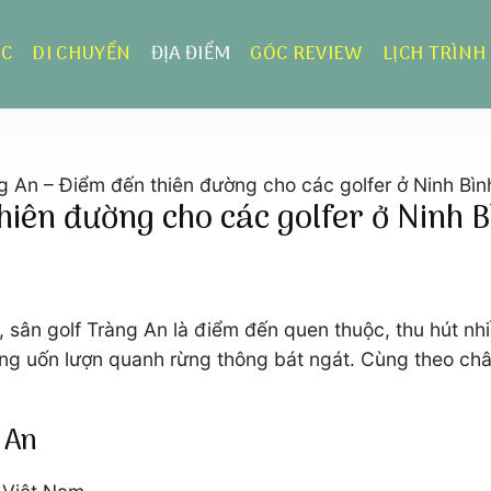
ỰC
DI CHUYỂN
ĐỊA ĐIỂM
GÓC REVIEW
LỊCH TRÌNH
g An – Điểm đến thiên đường cho các golfer ở Ninh Bìn
hiên đường cho các golfer ở Ninh 
, sân golf Tràng An là điểm đến quen thuộc, thu hút n
ng uốn lượn quanh rừng thông bát ngát. Cùng theo ch
g An