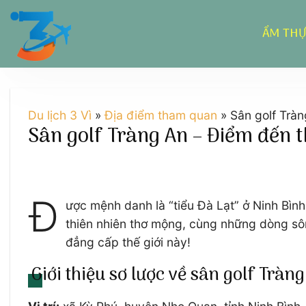
Chuyển
đến
ẨM TH
nội
dung
Du lịch 3 Vì
»
Địa điểm tham quan
»
Sân golf Tràn
Sân golf Tràng An – Điểm đến t
Đ
ược mệnh danh là “tiểu Đà Lạt” ở Ninh Bình
thiên nhiên thơ mộng, cùng những dòng sô
đẳng cấp thế giới này!
Giới thiệu sơ lược về sân golf Tràn