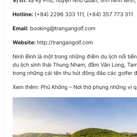
Vị trí:
xã Kỳ Phú, huyện Nho Quan, tỉnh Ninh Bình,
Hotline:
(+84) 2296 333 111, (+84) 357 773 311
Email:
booking@trangangolf.com
Website:
http://trangangolf.com
Ninh Bình là một trong những điểm du lịch nổi ti
du lịch sinh thái Thung Nham, đầm Vân Long, Tam 
trong những cái tên thu hút đông đảo các golfer 
Xem thêm: Phủ Khống – Nơi thờ phụng những vị qua