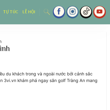
TỰ TÚC
LỄ HỘI
h
Bình
hiều du khách trong và ngoài nước bởi cảnh sắc
ân 3vi.vn khám phá ngay sân golf Tràng An mang