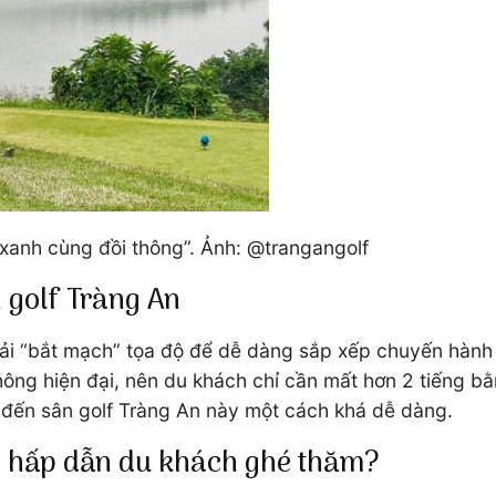
 xanh cùng đồi thông”. Ảnh: @trangangolf
 golf Tràng An
hải “bắt mạch” tọa độ để dễ dàng sắp xếp chuyến hành 
ng hiện đại, nên du khách chỉ cần mất hơn 2 tiếng bằng
đến sân golf Tràng An này một cách khá dễ dàng.
 An hấp dẫn du khách ghé thăm?