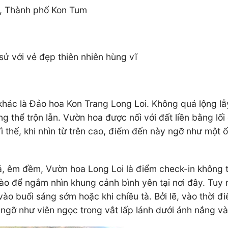
Hà, Thành phố Kon Tum
 sử với vẻ đẹp thiên nhiên hùng vĩ
khác là Đảo hoa Kon Trang Long Loi. Không quá lộng lẫ
 thể trộn lẫn. Vườn hoa được nối với đất liền bằng lố
Vì thế, khi nhìn từ trên cao, điểm đến này ngỡ như một
 ả, êm đềm, Vườn hoa Long Loi là điểm check-in không th
 nào để ngắm nhìn khung cảnh bình yên tại nơi đây. Tu
o buổi sáng sớm hoặc khi chiều tà. Bởi lẽ, vào thời đi
gỡ như viên ngọc trong vắt lấp lánh dưới ánh nắng v