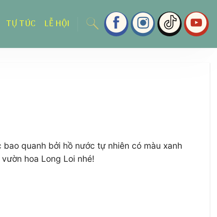
TỰ TÚC
LỄ HỘI
c bao quanh bởi hồ nước tự nhiên có màu xanh
 vườn hoa Long Loi nhé!