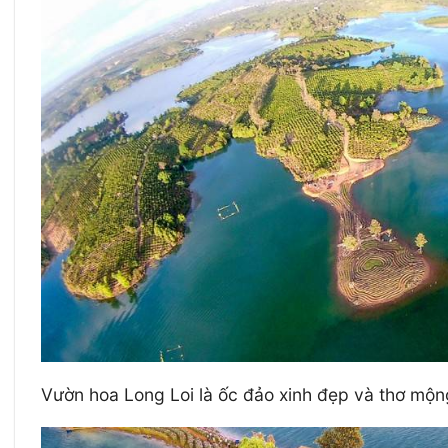
Vườn hoa Long Loi là ốc đảo xinh đẹp và thơ mộn