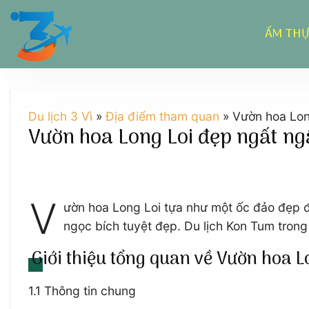
Chuyển
đến
ẨM TH
nội
dung
Du lịch 3 Vì
»
Địa điểm tham quan
»
Vườn hoa Lon
Vườn hoa Long Loi đẹp ngất ng
V
ườn hoa Long Loi tựa như một ốc đảo đẹp đ
ngọc bích tuyệt đẹp. Du lịch Kon Tum tron
Giới thiệu tổng quan về Vườn hoa L
1.1 Thông tin chung