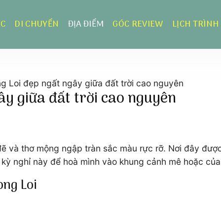
ỰC
DI CHUYỂN
ĐỊA ĐIỂM
GÓC REVIEW
LỊCH TRÌNH
g Loi đẹp ngất ngây giữa đất trời cao nguyên
ây giữa đất trời cao nguyên
ẽ và thơ mộng ngập tràn sắc màu rực rỡ. Nơi đây đượ
g kỳ nghỉ này để hoà mình vào khung cảnh mê hoặc của
ong Loi