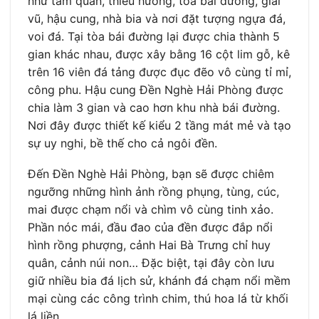
như tam quan, thiêu hương, tòa bái đường, giải
vũ, hậu cung, nhà bia và nơi đặt tượng ngựa đá,
voi đá. Tại tòa bái đường lại được chia thành 5
gian khác nhau, được xây bằng 16 cột lim gỗ, kê
trên 16 viên đá tảng được đục đẽo vô cùng tỉ mỉ,
công phu. Hậu cung Đền Nghè Hải Phòng được
chia làm 3 gian và cao hơn khu nhà bái đường.
Nơi đây được thiết kế kiểu 2 tầng mát mẻ và tạo
sự uy nghi, bề thế cho cả ngôi đền.
Đến Đền Nghè Hải Phòng, bạn sẽ được chiêm
ngưỡng những hình ảnh rồng phụng, tùng, cúc,
mai được chạm nổi và chìm vô cùng tinh xảo.
Phần nóc mái, đầu đao của đền được đắp nổi
hình rồng phượng, cảnh Hai Bà Trưng chỉ huy
quân, cảnh núi non… Đặc biệt, tại đây còn lưu
giữ nhiều bia đá lịch sử, khánh đá chạm nổi mềm
mại cùng các công trình chim, thú hoa lá từ khối
lá liền.