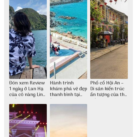
Đón xem Review
Hành trình
Phố cổ Hội An –
1 ngày ở Lan Hạ
khám phá vẻ đẹp
Di sản kiến trúc
của cô nàng Linh
thanh bình tại
ấn tượng của thế
Trần
Đảo Phú Quý
giới