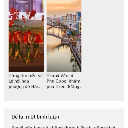
Cùng tìm hiểu về
Grand World
Lễ hội hoa
Phu Quoc, khám
phượng đỏ Hải
phá thiên đường
Phòng với 3vi.vn
giải trí đầy sôi
động
Để lại một bình luận
Email của bạn sẽ không được hiển thị công khai.