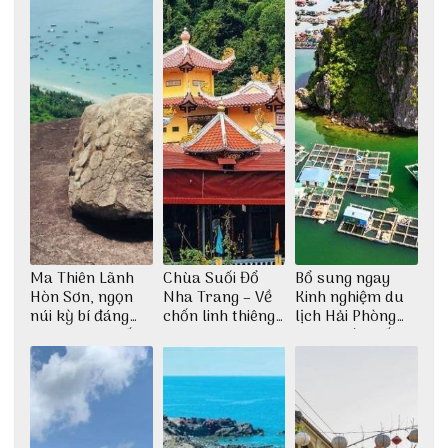
Ma Thiên Lãnh
Chùa Suối Đổ
Bổ sung ngay
Hòn Sơn, ngọn
Nha Trang – Về
Kinh nghiệm du
núi kỳ bí đáng
chốn linh thiêng
lịch Hải Phòng
khám phá nhất
giữa không gian
2022 mới nhất
thiền định